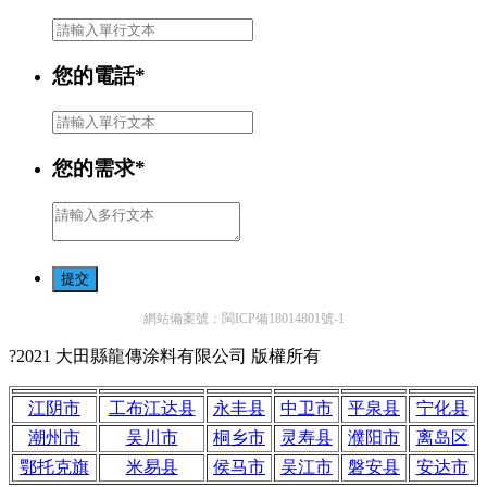
您的電話
*
您的需求
*
提交
網站備案號：閩ICP備18014801號-1
?2021 大田縣龍傳涂料有限公司 版權所有
江阴市
工布江达县
永丰县
中卫市
平泉县
宁化县
潮州市
吴川市
桐乡市
灵寿县
濮阳市
离岛区
鄂托克旗
米易县
侯马市
吴江市
磐安县
安达市