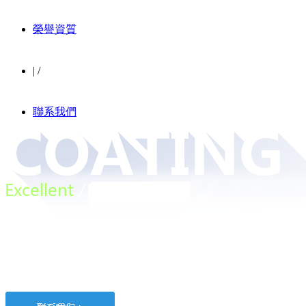
榮譽資質
|
/
聯系我們